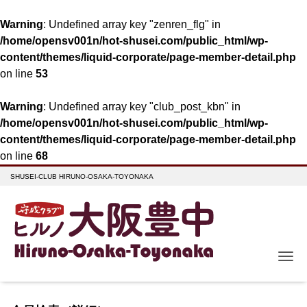
Warning
: Undefined array key "zenren_flg" in
/home/opensv001n/hot-shusei.com/public_html/wp-
content/themes/liquid-corporate/page-member-detail.php
on line
53
Warning
: Undefined array key "club_post_kbn" in
/home/opensv001n/hot-shusei.com/public_html/wp-
content/themes/liquid-corporate/page-member-detail.php
on line
68
SHUSEI-CLUB HIRUNO-OSAKA-TOYONAKA
Me